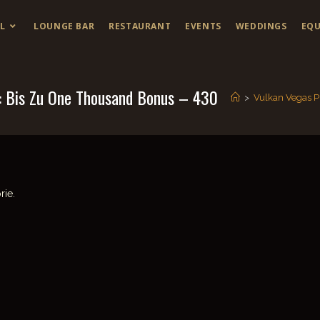
L
LOUNGE BAR
RESTAURANT
EVENTS
WEDDINGS
EQU
: Bis Zu One Thousand Bonus – 430
>
Vulkan Vegas P
rie.