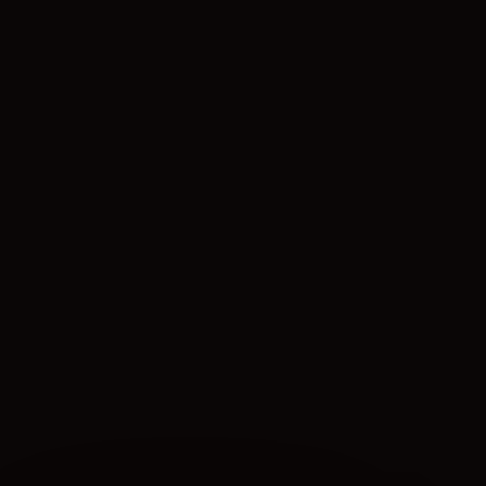
Baker Street 221b, London
United Kingdom
(111) 222-333-444