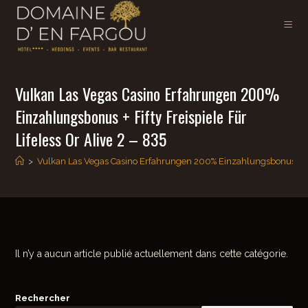
Vulkan Las Vegas Casino Erfahrungen 200%
Einzahlungsbonus + Fifty Freispiele Für
Lifeless Or Alive 2 – 835
>
Vulkan Las Vegas Casino Erfahrungen 200% Einzahlungsbonus + Fift
Il n’y a aucun article publié actuellement dans cette catégorie.
Rechercher