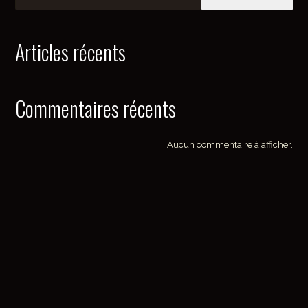
Articles récents
Commentaires récents
Aucun commentaire à afficher.