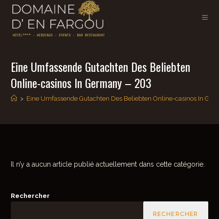
Eine Umfassende Gutachten Des Beliebten
Online-casinos In Germany – 203
>
Eine Umfassende Gutachten Des Beliebten Online-casinos In Ger
Il n’y a aucun article publié actuellement dans cette catégorie.
Rechercher
RECHERCHER