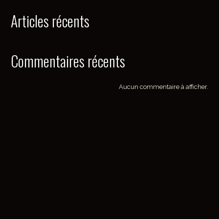
Articles récents
Commentaires récents
Aucun commentaire à afficher.